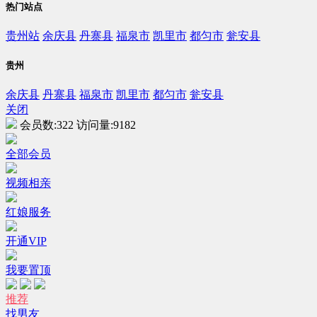
热门站点
贵州站
余庆县
丹寨县
福泉市
凯里市
都匀市
瓮安县
贵州
余庆县
丹寨县
福泉市
凯里市
都匀市
瓮安县
关闭
会员数:
322
访问量:
9182
全部会员
视频相亲
红娘服务
开通VIP
我要置顶
推荐
找男友